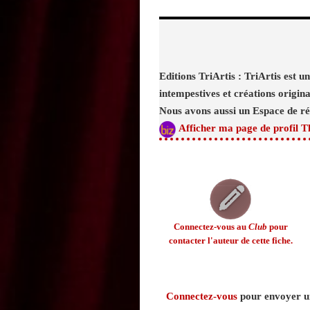
Editions TriArtis : TriArtis est un
intempestives et créations origina
Nous avons aussi un Espace de rép
Afficher ma page de profil T
Connectez-vous au
Club
pour
contacter l'auteur de cette fiche.
Connectez-vous
pour envoyer un