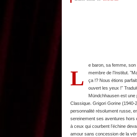
e baron, sa femme, son f
L
membre de l'Institut. "M
ça !? Nous étions parfai
ouvert les yeux !" Tradu
Mündchhausen est une pi
Classique. Grigori Gorine (1940
personnalité résolument russe, en
sereinement ses aventures hors 
à ceux qui courbent l'échine deva
amour sans concession de la véri