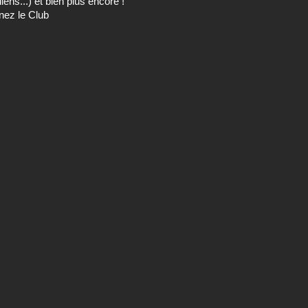
ens...) et bien plus encore !
nez le Club