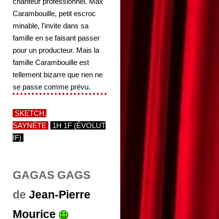
chanteur professionnel. Max
Carambouille, petit escroc
minable, l'invite dans sa
famille en se faisant passer
pour un producteur. Mais la
famille Carambouille est
tellement bizarre que rien ne
se passe comme prévu.
SKETCH,
SAYNÈTE
1H 1F (ÉVOLUT
IF)
GAGAS GAGS
de
Jean-Pierre
Mourice