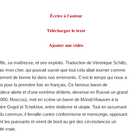
Écrire à l'auteur
Télécharger le texte
Ajouter une vidéo
ils, sa maîtresse, et ses exploits. Traduction de Véronique Schiltz,
ais mon cher, qui pouvait savoir que tout cela allait tourner comme
tement de bonne foi dans nos errements. C'est le temps qui nous a
ite pour la première fois en français, Ce fameux baron de
èce alerte et d'une extrême drôlerie, devenue en Russie un grand
-2000, Moscou), met en scène un baron de Mündchhausen à la
tre Gogol et Tchekhov, entre réalisme et utopie. Tout en assumant
du commun, il ferraille contre conformisme et mensonge, opposant
nt les puissants et virent de bord au gré des circinstances un
té vraie.