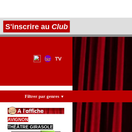
S'inscrire au
Club
Filtrer par genres
▼
AVIGNON
THÉÂTRE GIRASOLE