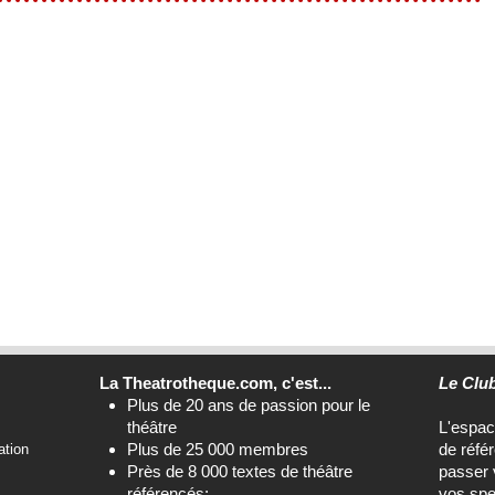
La Theatrotheque.com, c'est...
Le Clu
Plus de 20 ans de passion pour le
théâtre
L'espa
Plus de 25 000 membres
de réfé
ation
Près de 8 000 textes de théâtre
passer 
référencés;
vos spe