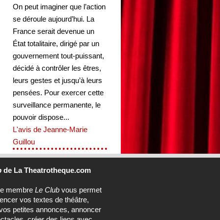
On peut imaginer que l’action
se déroule aujourd’hui. La
France serait devenue un
État totalitaire, dirigé par un
gouvernement tout-puissant,
décidé à contrôler les êtres,
leurs gestes et jusqu’à leurs
pensées. Pour exercer cette
surveillance permanente, le
pouvoir dispose...
L'avis de Jeanne-Marie
Guillou
b
de La Theatrotheque.com
ce membre
Le Club
vous permet
rencer vos textes de théâtre,
vos petites annonces, annoncer
ctacles, créer des liens avec