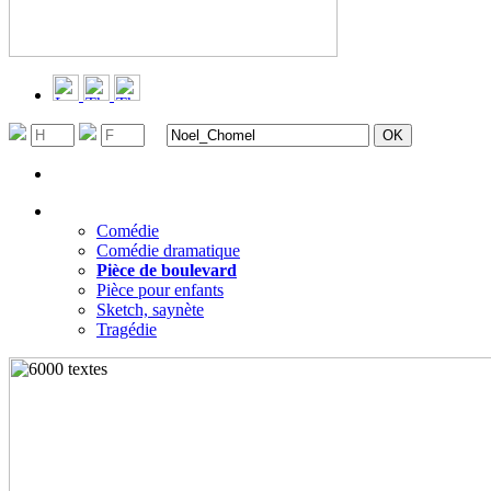
Recherche avancée
Filtrer par genres
▼
Comédie
Comédie dramatique
Pièce de boulevard
Pièce pour enfants
Sketch, saynète
Tragédie