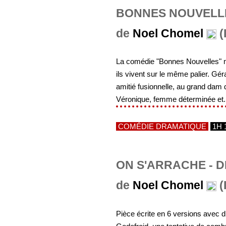
BONNES NOUVELLE
de
Noel Chomel
(
La comédie "Bonnes Nouvelles" m
ils vivent sur le même palier. Gé
amitié fusionnelle, au grand dam 
Véronique, femme déterminée et.
COMÉDIE DRAMATIQUE
1H 
ON S'ARRACHE - D
de
Noel Chomel
(
Pièce écrite en 6 versions avec d