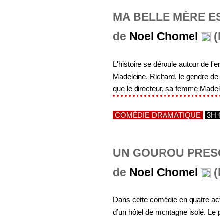
MA BELLE MÈRE EST
de
Noel Chomel
(
L'histoire se déroule autour de l'e
Madeleine. Richard, le gendre de la
que le directeur, sa femme Madelei
COMÉDIE DRAMATIQUE
3H 
UN GOUROU PRESQ
de
Noel Chomel
(
Dans cette comédie en quatre act
d’un hôtel de montagne isolé. Le p