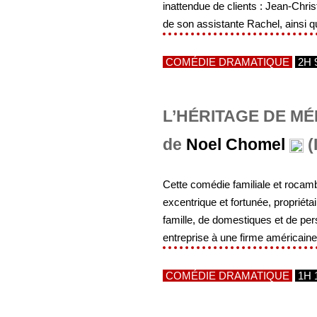
inattendue de clients : Jean-Chr
de son assistante Rachel, ainsi qu
COMÉDIE DRAMATIQUE
2H 
L’HÉRITAGE DE MÉ
de
Noel Chomel
(
Cette comédie familiale et roca
excentrique et fortunée, propriétai
famille, de domestiques et de per
entreprise à une firme américaine
COMÉDIE DRAMATIQUE
1H 