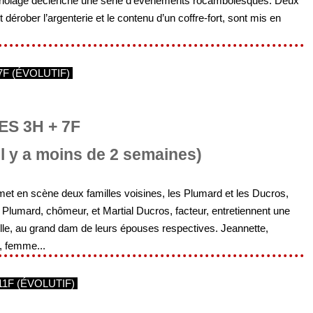
briolage déclenche une série d'événements rocambolesques. Deux
dérober l’argenterie et le contenu d’un coffre-fort, sont mis en
7F (ÉVOLUTIF)
S 3H + 7F
Il y a moins de 2 semaines)
t en scène deux familles voisines, les Plumard et les Ducros,
 Plumard, chômeur, et Martial Ducros, facteur, entretiennent une
uelle, au grand dam de leurs épouses respectives. Jeannette,
, femme...
11F (ÉVOLUTIF)