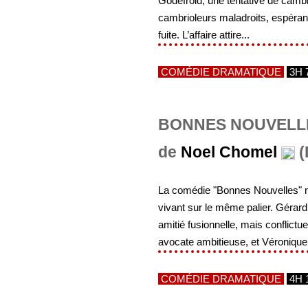
Godefroid, une tentative de cam
cambrioleurs maladroits, espérant 
fuite. L’affaire attire...
COMÉDIE DRAMATIQUE
3H 
BONNES NOUVELLE
de
Noel Chomel
(
La comédie "Bonnes Nouvelles" me
vivant sur le même palier. Gérard
amitié fusionnelle, mais conflict
avocate ambitieuse, et Véronique
COMÉDIE DRAMATIQUE
4H 