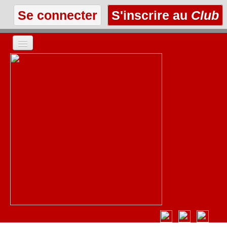
Se connecter
S'inscrire au
Club
ACCUEIL
LES TEXTES
À L'AFFICHE
LES ANNONCES
LE CLUB