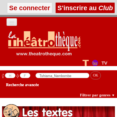
Se connecter
S'inscrire au
Club
ACCUEIL
LES TEXTES
À L'AFFICHE
LES ANNONCES
Recherche avancée
LE CLUB
Filtrer par genres
▼