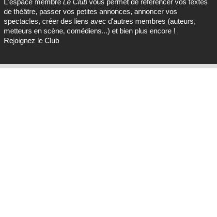
L'espace membre
Le Club
vous permet de référencer vos textes
de théâtre, passer vos petites annonces, annoncer vos
spectacles, créer des liens avec d'autres membres (auteurs,
metteurs en scène, comédiens...) et bien plus encore !
Rejoignez le Club