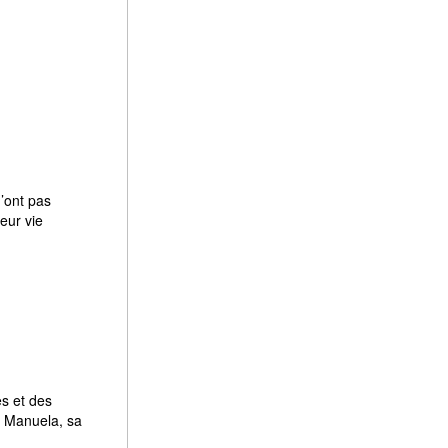
n’ont pas
eur vie
es et des
r. Manuela, sa