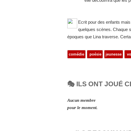
elle découvrira que les p
Ecrit pour des enfants mais 
quelques scènes. Chaque sc
époques que Lina traverse. Certain
comédie
poésie
jeunesse
vo
🎭 ILS ONT JOUÉ C
Aucun membre
pour le moment.