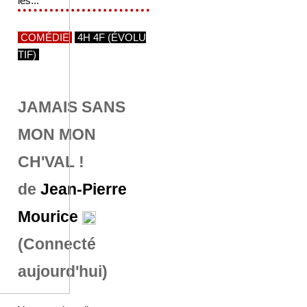
les...
COMÉDIE
4H 4F (ÉVOLU
TIF)
JAMAIS SANS
MON MON
CH'VAL !
de
Jean-Pierre
Mourice
(Connecté
aujourd'hui)