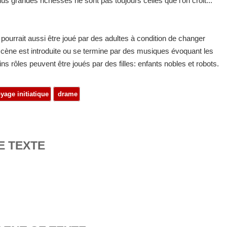
lus grandes richesses ne sont pas toujours celles que l'on croit...
pourrait aussi être joué par des adultes à condition de changer
ène est introduite ou se termine par des musiques évoquant les
s rôles peuvent être joués par des filles: enfants nobles et robots.
yage initiatique
drame
E TEXTE