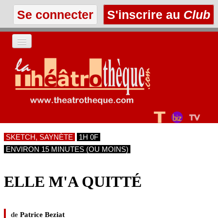
Se connecter
S'inscrire au
Club
ACCUEIL
LES TEXTES
À L'AFFICHE
SKETCH, SAYNÈTE
1H 0F
LES ANNONCES
ENVIRON 15 MINUTES (OU MOINS)
LE CLUB
ELLE M'A QUITTÉ
de
Patrice Beziat