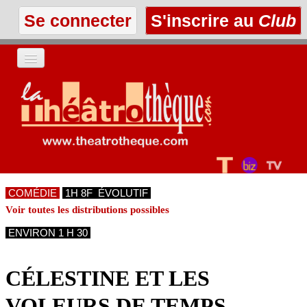
Se connecter
S'inscrire au
Club
ACCUEIL
LES TEXTES
À L'AFFICHE
COMÉDIE
1H 8F ÉVOLUTIF
LES ANNONCES
Voir toutes les distributions possibles
ENVIRON 1 H 30
LE CLUB
CÉLESTINE ET LES
VOLEURS DE TEMPS