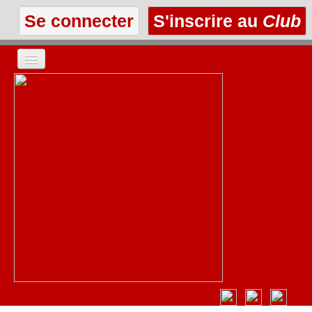
Se connecter
S'inscrire au
Club
ACCUEIL
LES TEXTES
À L'AFFICHE
LES ANNONCES
LE CLUB