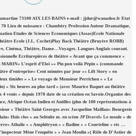
martine 73100 AIX LES BAINS e-mail : jjdur@wanadoo.fr Etat
e : 70 Lieu de naissance : Chambéry Profession Auteur Dramatique,
ation Etudes de Sciences Economiques (Assas)Ecole Nationale
héâtre Ecole (J.L. Cochet)Play Back Théâtre (Bruyère ROBB)
ure, Cinéma, Théâtre, Danse…Voyages. Langues Anglais courant.
ssionnelle Ecriturepièces de théâtre « Avant que ça commence »
an MARIN« L’esprit d’Eloi »« Pin pon voilà Pépin » (commande
tre d’entreprise« Cent minutes par jour »« Lift Story » en
deux timides » « Le voyage de Monsieur Perrichon » « Le
in) « Six heures au plus tard » (avec Maurice Baquet au théâtre
ux 4 vents » depuis 1978 date de sa création en Savoie.Organise des
nce, Afrique Océan Indien et Antilles (plus de 100 représentations à
ieur » Théâtre Saint Georges avec Jacqueline Maillan« Bourgeois
in« Huis clos » au Selénite m. en scène JP Dravel« Le moule » de
e« Athalie » « Amphitryon » « Badine » « Courteline » etc …
L’inspecteur Mène l’enquête » « Jean Moulin »( Rôle de D’Astier de