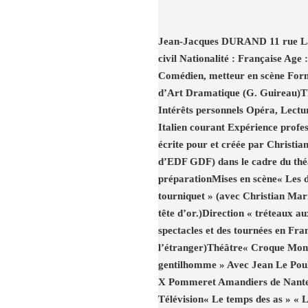
Jean-Jacques DURAND 11 rue La
civil Nationalité : Française Ag
Comédien, metteur en scène Form
d’Art Dramatique (G. Guireau)T
Intérêts personnels Opéra, Lect
Italien courant Expérience profe
écrite pour et créée par Christi
d’EDF GDF) dans le cadre du théâ
préparationMises en scène« Les 
tourniquet » (avec Christian Mar
tête d’or.)Direction « tréteaux a
spectacles et des tournées en Fra
l’étranger)Théâtre« Croque Mons
gentilhomme » Avec Jean Le Poula
X Pommeret Amandiers de Nanterr
Télévision« Le temps des as » « 