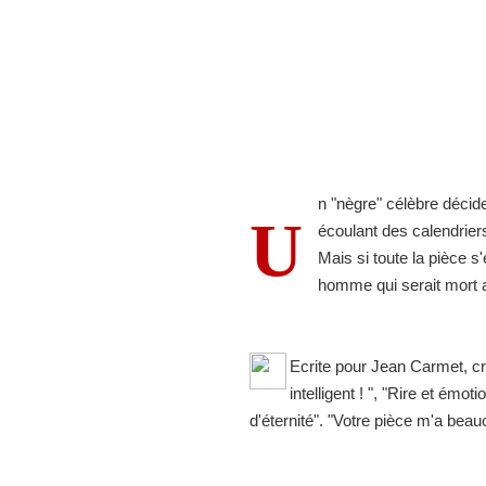
n "nègre" célèbre décid
U
écoulant des calendrier
Mais si toute la pièce s
homme qui serait mort a
Ecrite pour Jean Carmet, c
intelligent ! ", "Rire et ém
d'éternité". "Votre pièce m'a b