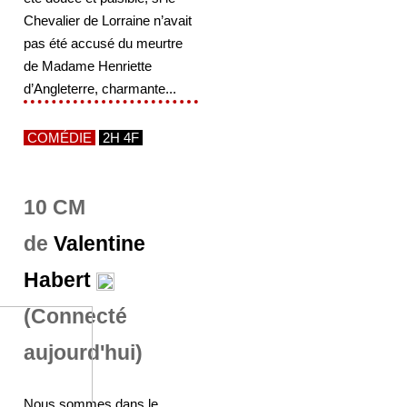
Chevalier de Lorraine n’avait
pas été accusé du meurtre
de Madame Henriette
d’Angleterre, charmante...
COMÉDIE
2H 4F
10 CM
de
Valentine
Habert
(Connecté
aujourd'hui)
Nous sommes dans le