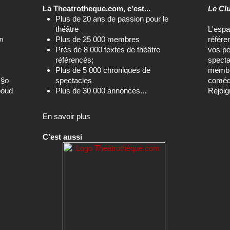
Plus de 25 000 membres
référe
n
Près de 8 000 textes de théâtre
vos pe
référencés;
specta
Plus de 5 000 chroniques de
membre
c§o
spectacles
comédi
boud
Plus de 30 000 annonces...
Rejoig
En savoir plus
C'est aussi
Le site de référence avec les textes de
théâtre et les spectacles