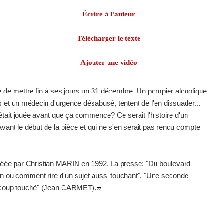
Écrire à l'auteur
Télécharger le texte
Ajouter une vidéo
e de mettre fin à ses jours un 31 décembre. Un pompier alcoolique
s et un médecin d'urgence désabusé, tentent de l'en dissuader...
'était jouée avant que ça commence? Ce serait l'histoire d'un
vant le début de la pièce et qui ne s'en serait pas rendu compte.
réée par Christian MARIN en 1992. La presse: "Du boulevard
otion ou comment rire d'un sujet aussi touchant", "Une seconde
eaucoup touché" (Jean CARMET).