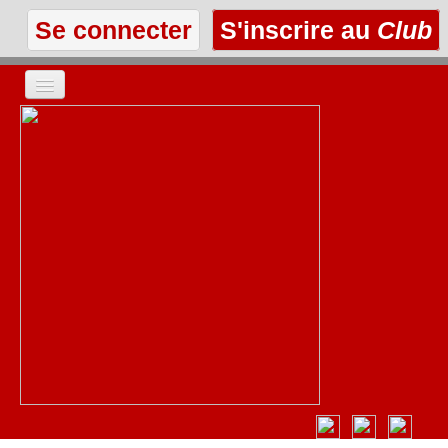
Se connecter
S'inscrire au
Club
ACCUEIL
LES TEXTES
À L'AFFICHE
LES ANNONCES
LE CLUB