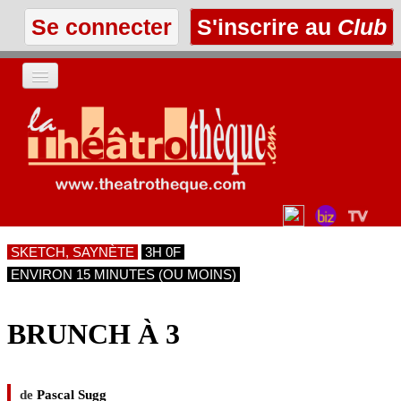
Se connecter
S'inscrire au
Club
ACCUEIL
LES TEXTES
À L'AFFICHE
SKETCH, SAYNÈTE
3H 0F
LES ANNONCES
ENVIRON 15 MINUTES (OU MOINS)
LE CLUB
BRUNCH À 3
de
Pascal Sugg