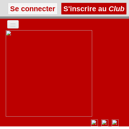
Se connecter
S'inscrire au
Club
ACCUEIL
LES TEXTES
À L'AFFICHE
LES ANNONCES
LE CLUB