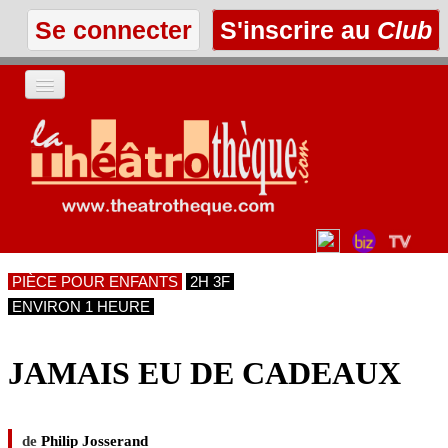
Se connecter
S'inscrire au
Club
ACCUEIL
LES TEXTES
À L'AFFICHE
PIÈCE POUR ENFANTS
2H 3F
LES ANNONCES
ENVIRON 1 HEURE
LE CLUB
JAMAIS EU DE CADEAUX
de
Philip Josserand