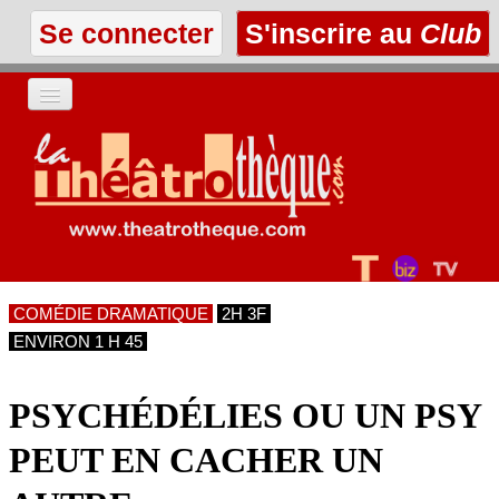
Se connecter
S'inscrire au
Club
ACCUEIL
LES TEXTES
À L'AFFICHE
COMÉDIE DRAMATIQUE
2H 3F
LES ANNONCES
ENVIRON 1 H 45
LE CLUB
PSYCHÉDÉLIES OU UN PSY
PEUT EN CACHER UN