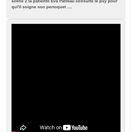
scène 2 la patiente Eva Patreau consulte le psy pour
qu\'il soigne son perroquet ....