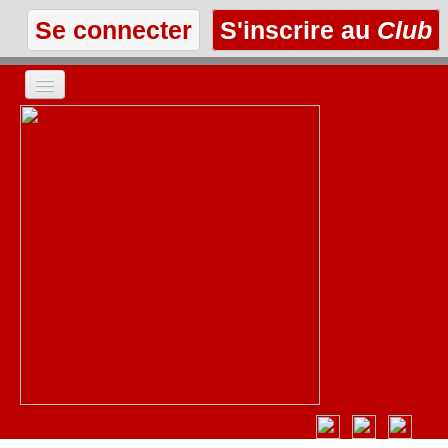
Se connecter
S'inscrire au
Club
ACCUEIL
LES TEXTES
À L'AFFICHE
LES ANNONCES
LE CLUB