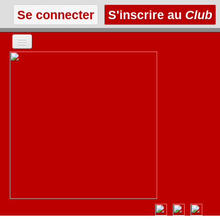
Se connecter
S'inscrire au
Club
ACCUEIL
LES TEXTES
À L'AFFICHE
LES ANNONCES
LE CLUB