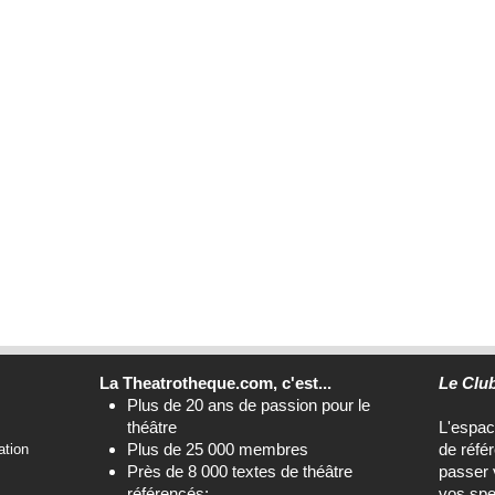
La Theatrotheque.com, c'est...
Le Clu
Plus de 20 ans de passion pour le
théâtre
L'espa
Plus de 25 000 membres
de réfé
ation
Près de 8 000 textes de théâtre
passer 
référencés;
vos spe