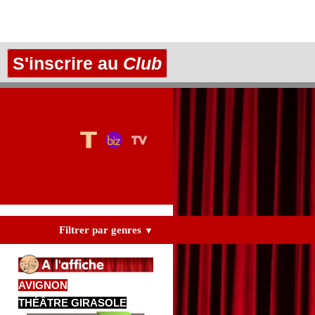
S'inscrire au
Club
Filtrer par genres
▼
AVIGNON
THÉÂTRE GIRASOLE