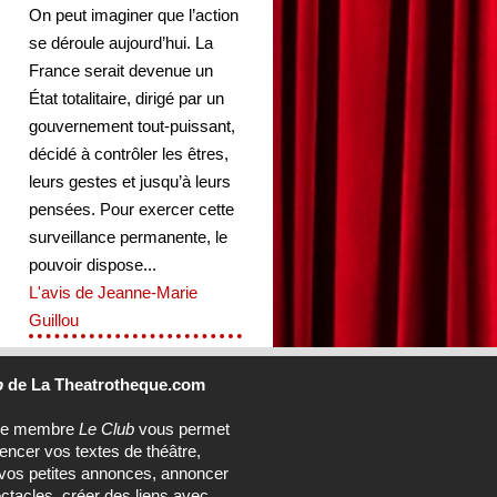
On peut imaginer que l’action
se déroule aujourd’hui. La
France serait devenue un
État totalitaire, dirigé par un
gouvernement tout-puissant,
décidé à contrôler les êtres,
leurs gestes et jusqu’à leurs
pensées. Pour exercer cette
surveillance permanente, le
pouvoir dispose...
L'avis de Jeanne-Marie
Guillou
b
de La Theatrotheque.com
ce membre
Le Club
vous permet
rencer vos textes de théâtre,
vos petites annonces, annoncer
ctacles, créer des liens avec