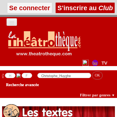
Se connecter
S'inscrire au
Club
ACCUEIL
LES TEXTES
À L'AFFICHE
LES ANNONCES
Recherche avancée
LE CLUB
Filtrer par genres
▼