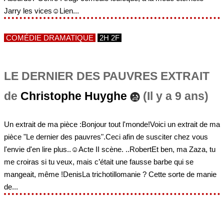
Jarry les vices☺Lien...
COMÉDIE DRAMATIQUE
2H 2F
LE DERNIER DES PAUVRES EXTRAIT
de
Christophe Huyghe
(Il y a 9 ans)
Un extrait de ma pièce :Bonjour tout l'monde!Voici un extrait de ma
pièce "Le dernier des pauvres".Ceci afin de susciter chez vous
l'envie d'en lire plus..☺Acte II scène. ..RobertEt ben, ma Zaza, tu
me croiras si tu veux, mais c’était une fausse barbe qui se
mangeait, même !DenisLa trichotillomanie ? Cette sorte de manie
de...