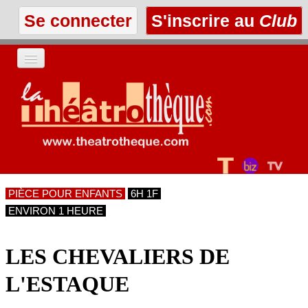
Se connecter
S'inscrire au
Club
ACCUEIL
LES TEXTES
À L'AFFICHE
PIÈCE POUR ENFANTS
6H 1F
LES ANNONCES
ENVIRON 1 HEURE
LE CLUB
LES CHEVALIERS DE
L'ESTAQUE