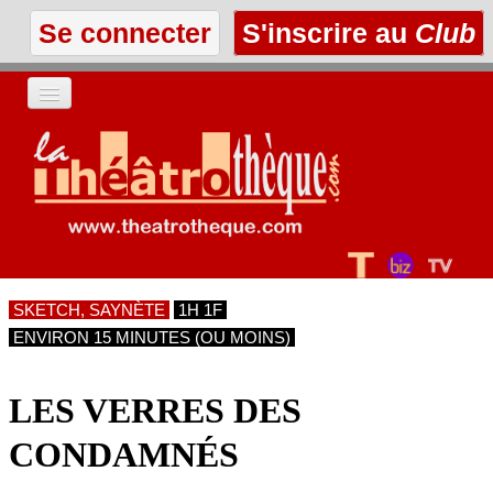
Se connecter
S'inscrire au
Club
ACCUEIL
LES TEXTES
À L'AFFICHE
SKETCH, SAYNÈTE
1H 1F
LES ANNONCES
ENVIRON 15 MINUTES (OU MOINS)
LE CLUB
LES VERRES DES
CONDAMNÉS