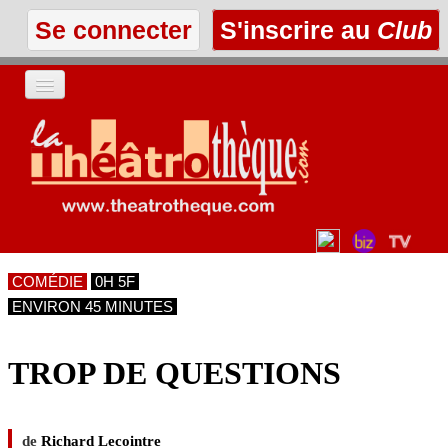
Se connecter
S'inscrire au
Club
ACCUEIL
LES TEXTES
À L'AFFICHE
COMÉDIE
0H 5F
LES ANNONCES
ENVIRON 45 MINUTES
LE CLUB
TROP DE QUESTIONS
de
Richard Lecointre