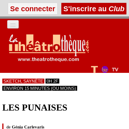
Se connecter
S'inscrire au
Club
ACCUEIL
LES TEXTES
À L'AFFICHE
SKETCH, SAYNÈTE
0H 2F
LES ANNONCES
ENVIRON 15 MINUTES (OU MOINS)
LE CLUB
LES PUNAISES
de
Génia Carlevaris