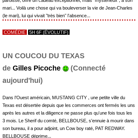
paroisse, offre un cadeau exceptionnel, mais "mystérieux", à son
mari... Voilà une chose qui va bouleverser la vie de Jean-Charles
(le mari), lui qui vivait "très bien" l'absence...
COMÉDIE
5H 6F (ÉVOLUTIF)
UN COUCOU DU TEXAS
de
Gilles Picoche
(Connecté
aujourd'hui)
Dans l’Ouest américain, MUSTANG CITY , une petite ville du
Texas est désertée depuis que les commerces ont fermés les uns
après les autres et la diligence ne passe plus qu'une fois tous les
3 mois. Le Sherif du comté, BELLBOUSE, s’ennuie à mourir dans
son bureau, il a pour adjoint, un Cow boy raté, PAT REDWAY.
BELLBOUSE déprime...