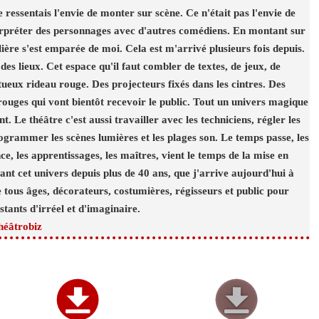
 ressentais l'envie de monter sur scène. Ce n'était pas l'envie de
nterpréter des personnages avec d'autres comédiens. En montant sur
lière s'est emparée de moi. Cela est m'arrivé plusieurs fois depuis.
es lieux. Cet espace qu'il faut combler de textes, de jeux, de
tueux rideau rouge. Des projecteurs fixés dans les cintres. Des
s rouges qui vont bientôt recevoir le public. Tout un univers magique
. Le théâtre c'est aussi travailler avec les techniciens, régler les
grammer les scènes lumières et les plages son. Le temps passe, les
e, les apprentissages, les maîtres, vient le temps de la mise en
ivant cet univers depuis plus de 40 ans, que j'arrive aujourd'hui à
ous âges, décorateurs, costumières, régisseurs et public pour
tants d'irréel et d'imaginaire.
héâtrobiz