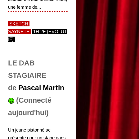
une femme de...
SKETCH,
SAYNÈTE
1H 2F (ÉVOLUT
IF)
LE DAB
STAGIAIRE
de
Pascal Martin
(Connecté
aujourd'hui)
Un jeune pistonné se
présente pour un stage dans