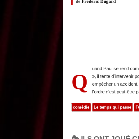
de
Frédéric Dugard
uand Paul se rend compt
Q
», il tente d'intervenir 
empêcher un accident, c
l'ordre n'est peut-être
comédie
Le temps qui passe
F
🎭 ILS ONT JOUÉ C