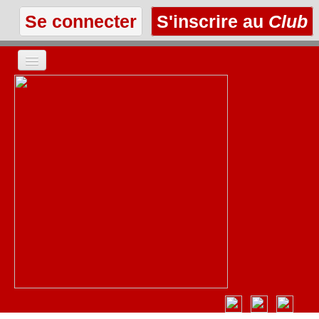
Se connecter
S'inscrire au
Club
ACCUEIL
LES TEXTES
À L'AFFICHE
LES ANNONCES
LE CLUB