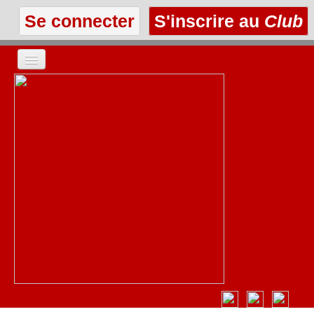
Se connecter
S'inscrire au
Club
ACCUEIL
LES TEXTES
À L'AFFICHE
LES ANNONCES
LE CLUB