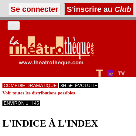
Se connecter
S'inscrire au
Club
ACCUEIL
LES TEXTES
À L'AFFICHE
COMÉDIE DRAMATIQUE
3H 5F ÉVOLUTIF
LES ANNONCES
Voir toutes les distributions possibles
ENVIRON 1 H 45
LE CLUB
L'INDICE À L'INDEX