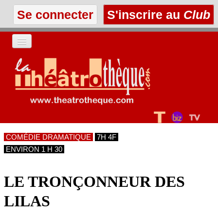
Se connecter
S'inscrire au
Club
ACCUEIL
LES TEXTES
À L'AFFICHE
COMÉDIE DRAMATIQUE
7H 4F
LES ANNONCES
ENVIRON 1 H 30
LE CLUB
LE TRONÇONNEUR DES
LILAS