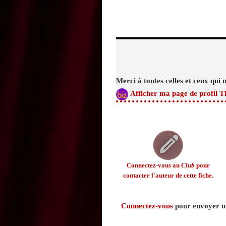
Merci à toutes celles et ceux qui 
Afficher ma page de profil T
Connectez-vous au
Club
pour
contacter l'auteur de cette fiche.
Connectez-vous
pour envoyer un