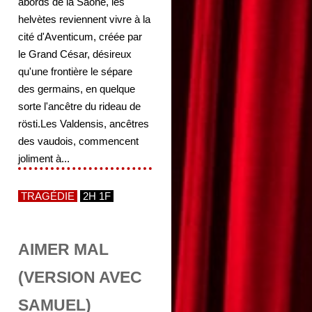
abords de la Saône, les
helvètes reviennent vivre à la
cité d'Aventicum, créée par
le Grand César, désireux
qu'une frontière le sépare
des germains, en quelque
sorte l'ancêtre du rideau de
rösti.Les Valdensis, ancêtres
des vaudois, commencent
joliment à...
TRAGÉDIE
2H 1F
AIMER MAL
(VERSION AVEC
SAMUEL)