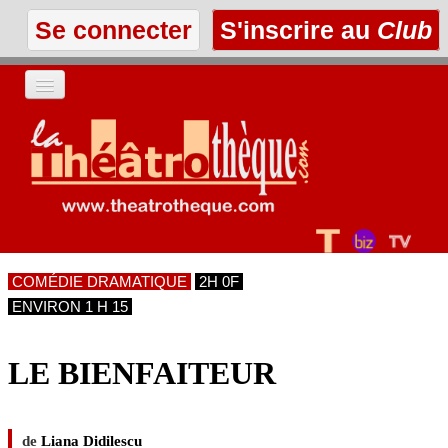
Se connecter
S'inscrire au
Club
ACCUEIL
LES TEXTES
À L'AFFICHE
COMÉDIE DRAMATIQUE
2H 0F
LES ANNONCES
ENVIRON 1 H 15
LE CLUB
LE BIENFAITEUR
de
Liana Didilescu