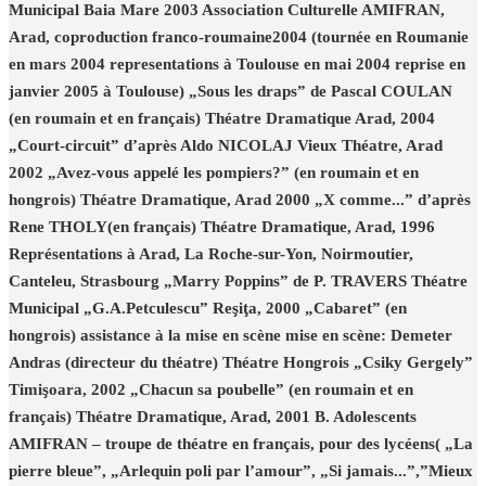
Municipal Baia Mare 2003 Association Culturelle AMIFRAN,
Arad, coproduction franco-roumaine2004 (tournée en Roumanie
en mars 2004 representations à Toulouse en mai 2004 reprise en
janvier 2005 à Toulouse) „Sous les draps” de Pascal COULAN
(en roumain et en français) Théatre Dramatique Arad, 2004
„Court-circuit” d’après Aldo NICOLAJ Vieux Théatre, Arad
2002 „Avez-vous appelé les pompiers?” (en roumain et en
hongrois) Théatre Dramatique, Arad 2000 „X comme...” d’après
Rene THOLY(en français) Théatre Dramatique, Arad, 1996
Représentations à Arad, La Roche-sur-Yon, Noirmoutier,
Canteleu, Strasbourg „Marry Poppins” de P. TRAVERS Théatre
Municipal „G.A.Petculescu” Reşiţa, 2000 „Cabaret” (en
hongrois) assistance à la mise en scène mise en scène: Demeter
Andras (directeur du théatre) Théatre Hongrois „Csiky Gergely”
Timişoara, 2002 „Chacun sa poubelle” (en roumain et en
français) Théatre Dramatique, Arad, 2001 B. Adolescents
AMIFRAN – troupe de théatre en français, pour des lycéens( „La
pierre bleue”, „Arlequin poli par l’amour”, „Si jamais...”,”Mieux