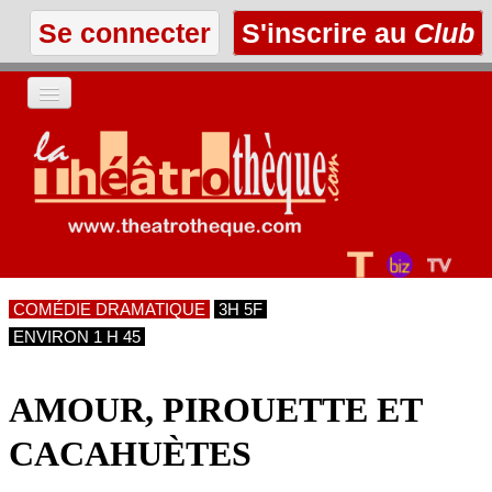
Se connecter
S'inscrire au
Club
ACCUEIL
LES TEXTES
À L'AFFICHE
COMÉDIE DRAMATIQUE
3H 5F
LES ANNONCES
ENVIRON 1 H 45
LE CLUB
AMOUR, PIROUETTE ET
CACAHUÈTES