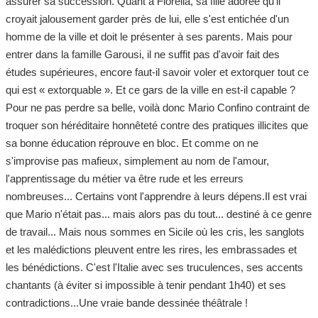
assurer sa succession. Quant à Fiorella, sa fille adorée qu'il
croyait jalousement garder près de lui, elle s'est entichée d'un
homme de la ville et doit le présenter à ses parents. Mais pour
entrer dans la famille Garousi, il ne suffit pas d'avoir fait des
études supérieures, encore faut-il savoir voler et extorquer tout ce
qui est « extorquable ». Et ce gars de la ville en est-il capable ?
Pour ne pas perdre sa belle, voilà donc Mario Confino contraint de
troquer son héréditaire honnêteté contre des pratiques illicites que
sa bonne éducation réprouve en bloc. Et comme on ne
s'improvise pas mafieux, simplement au nom de l'amour,
l'apprentissage du métier va être rude et les erreurs
nombreuses... Certains vont l'apprendre à leurs dépens.Il est vrai
que Mario n'était pas... mais alors pas du tout... destiné à ce genre
de travail... Mais nous sommes en Sicile où les cris, les sanglots
et les malédictions pleuvent entre les rires, les embrassades et
les bénédictions. C'est l'Italie avec ses truculences, ses accents
chantants (à éviter si impossible à tenir pendant 1h40) et ses
contradictions...Une vraie bande dessinée théâtrale !