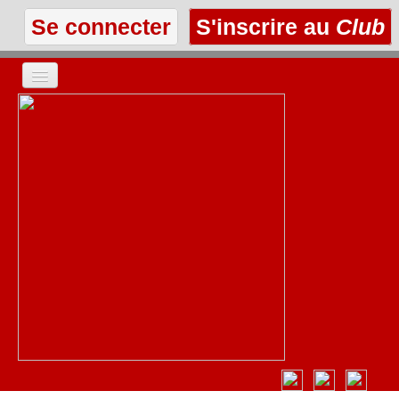
Se connecter
S'inscrire au
Club
ACCUEIL
LES TEXTES
À L'AFFICHE
LES ANNONCES
LE CLUB