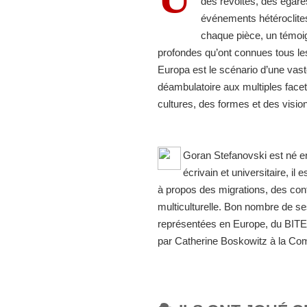
des révoltés, des égar
événements hétéroclites,
chaque pièce, un témoign
profondes qu’ont connues tous le
Europa est le scénario d’une vaste
déambulatoire aux multiples facet
cultures, des formes et des vision
Goran Stefanovski est né e
écrivain et universitaire, il
à propos des migrations, des confl
multiculturelle. Bon nombre de s
représentées en Europe, du BITEF
par Catherine Boskowitz à la Co