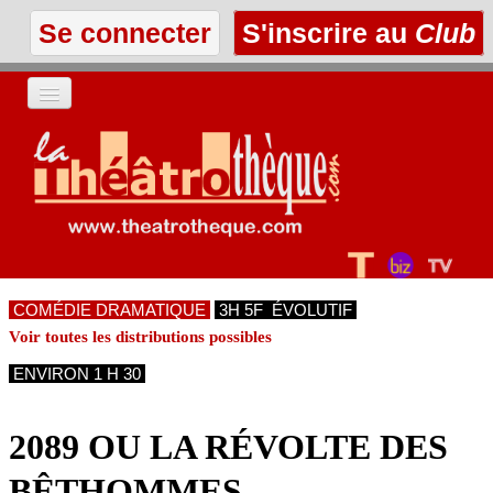
Se connecter
S'inscrire au
Club
ACCUEIL
LES TEXTES
À L'AFFICHE
COMÉDIE DRAMATIQUE
3H 5F ÉVOLUTIF
LES ANNONCES
Voir toutes les distributions possibles
ENVIRON 1 H 30
LE CLUB
2089 OU LA RÉVOLTE DES
BÊTHOMMES