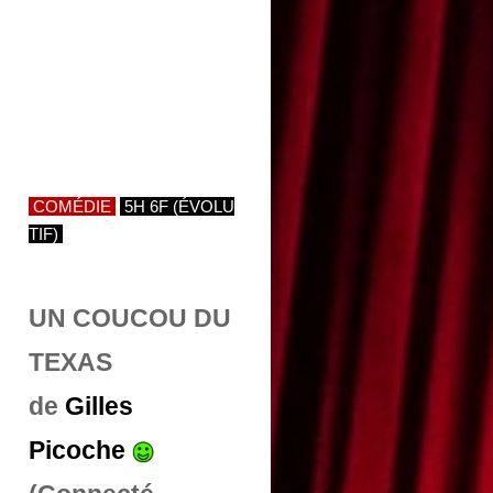
COMÉDIE
5H 6F (ÉVOLU
TIF)
UN COUCOU DU
TEXAS
de
Gilles
Picoche