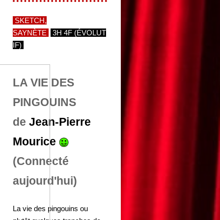
SKETCH,
SAYNÈTE
3H 4F (ÉVOLUT
IF)
LA VIE DES
PINGOUINS
de
Jean-Pierre
Mourice
(Connecté
aujourd'hui)
La vie des pingouins ou