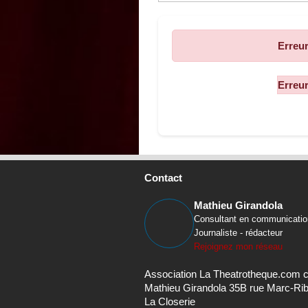
Erreur
Contact
Mathieu Girandola
Consultant en communicatio
Journaliste - rédacteur
Rejoignez mon réseau
Association La Theatrotheque.com 
Mathieu Girandola 35B rue Marc-Ri
La Closerie
69230 Saint-Genis-Laval
asso@theatrotheque.com