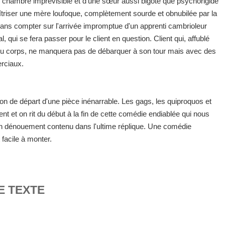
de chambre imprévisible et d'une sœur aussi bigote que psychorigide
triser une mère loufoque, complètement sourde et obnubilée par la
 sans compter sur l'arrivée impromptue d'un apprenti cambrioleur
 qui se fera passer pour le client en question. Client qui, affublé
 du corps, ne manquera pas de débarquer à son tour mais avec des
erciaux.
ion de départ d'une pièce inénarrable. Les gags, les quiproquos et
t et on rit du début à la fin de cette comédie endiablée qui nous
n dénouement contenu dans l'ultime réplique. Une comédie
 facile à monter.
E TEXTE