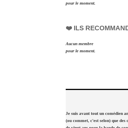
pour le moment.
❤️ ILS RECOMMAN
Aucun membre
pour le moment.
Je suis avant tout un comédien am
(ou commet, c'est selon) que des c
de vingt ans pour la bande de cop