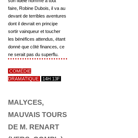
son fidèle homme à tout
faire, Robine Dubois, il va au
devant de terribles aventures
dont il devrait en principe
sortir vainqueur et toucher
les bénéfices attendus, étant
donné que côté finances, ce
ne serait pas du superflu.
COMÉDIE
DRAMATIQUE
14H 13F
MALYCES,
MAUVAIS TOURS
DE M. RENART