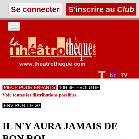
Se connecter
S'inscrire au
Club
ACCUEIL
LES TEXTES
À L'AFFICHE
PIÈCE POUR ENFANTS
10H 9F ÉVOLUTIF
LES ANNONCES
Voir toutes les distributions possibles
ENVIRON 1 H 30
LE CLUB
IL N'Y AURA JAMAIS DE
BON ROI...