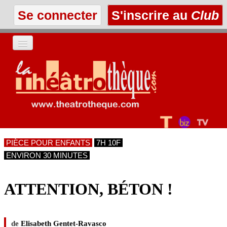
Se connecter
S'inscrire au
Club
ACCUEIL
LES TEXTES
À L'AFFICHE
PIÈCE POUR ENFANTS
7H 10F
LES ANNONCES
ENVIRON 30 MINUTES
LE CLUB
ATTENTION, BÉTON !
de
Elisabeth Gentet-Ravasco