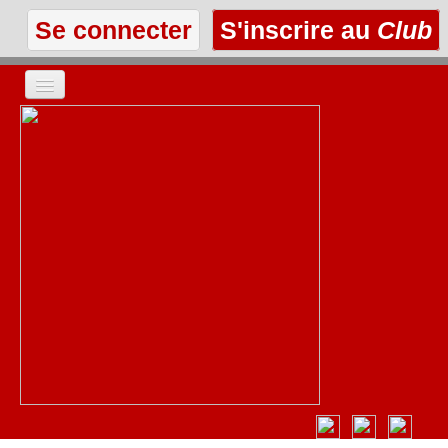
Se connecter
S'inscrire au
Club
ACCUEIL
LES TEXTES
À L'AFFICHE
LES ANNONCES
LE CLUB