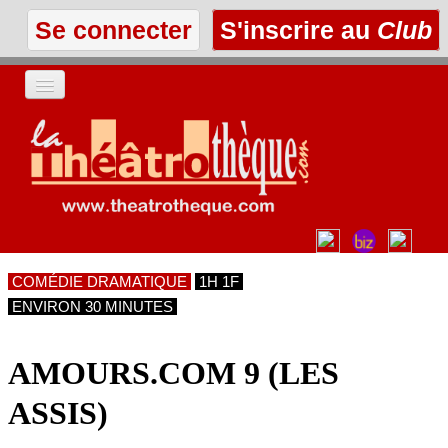
Se connecter
S'inscrire au
Club
ACCUEIL
LES TEXTES
À L'AFFICHE
COMÉDIE DRAMATIQUE
1H 1F
LES ANNONCES
ENVIRON 30 MINUTES
LE CLUB
AMOURS.COM 9 (LES
ASSIS)