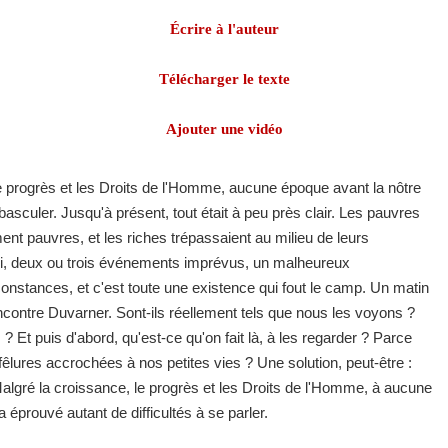
Écrire à l'auteur
Télécharger le texte
Ajouter une vidéo
le progrès et les Droits de l'Homme, aucune époque avant la nôtre
basculer. Jusqu'à présent, tout était à peu près clair. Les pauvres
nt pauvres, et les riches trépassaient au milieu de leurs
ui, deux ou trois événements imprévus, un malheureux
nstances, et c'est toute une existence qui fout le camp. Un matin
ncontre Duvarner. Sont-ils réellement tels que nous les voyons ?
.. ? Et puis d'abord, qu'est-ce qu'on fait là, à les regarder ? Parce
fêlures accrochées à nos petites vies ? Une solution, peut-être :
Malgré la croissance, le progrès et les Droits de l'Homme, à aucune
a éprouvé autant de difficultés à se parler.