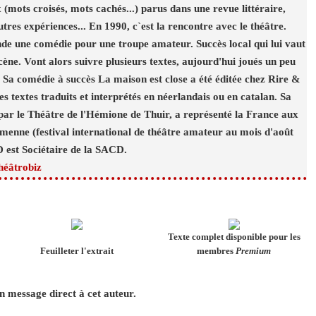
x (mots croisés, mots cachés...) parus dans une revue littéraire,
autres expériences... En 1990, c`est la rencontre avec le théâtre.
 une comédie pour une troupe amateur. Succès local qui lui vaut
scène. Vont alors suivre plusieurs textes, aujourd'hui joués un peu
. Sa comédie à succès La maison est close a été éditée chez Rire &
es textes traduits et interprétés en néerlandais ou en catalan. Sa
 par le Théâtre de l'Hémione de Thuir, a représenté la France aux
enne (festival international de théâtre amateur au mois d'août
 est Sociétaire de la SACD.
héâtrobiz
Texte complet disponible pour les
Feuilleter l'extrait
membres
Premium
 message direct à cet auteur.