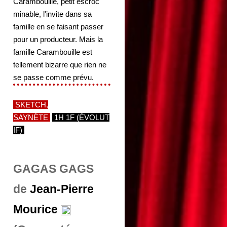
Carambouille, petit escroc
minable, l'invite dans sa
famille en se faisant passer
pour un producteur. Mais la
famille Carambouille est
tellement bizarre que rien ne
se passe comme prévu.
SKETCH,
SAYNÈTE
1H 1F (ÉVOLUT
IF)
GAGAS GAGS
de
Jean-Pierre
Mourice