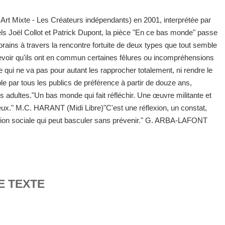
Art Mixte - Les Créateurs indépendants) en 2001, interprétée par
s Joël Collot et Patrick Dupont, la pièce "En ce bas monde" passe
ains à travers la rencontre fortuite de deux types que tout semble
evoir qu'ils ont en commun certaines fêlures ou incompréhensions
 qui ne va pas pour autant les rapprocher totalement, ni rendre le
ble par tous les publics de préférence à partir de douze ans,
s adultes."Un bas monde qui fait réfléchir. Une œuvre militante et
x." M.C. HARANT (Midi Libre)"C'est une réflexion, un constat,
position sociale qui peut basculer sans prévenir." G. ARBA-LAFONT
E TEXTE