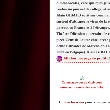
d`infos locales, crée quelques jeu
réalise un journal de collège, et 
Alain GIBAUD écrit sur commande
surtout d'attraper le virus de la 
partout en France et à l'étranger
Théâtre Diffusion et certains de c
pièce Ceux de l'autre côté, créée
8ème Estivades de Marche-en-Fam
2009 en Belgique). Alain GIBAUD
Afficher ma page de profil T
Connectez-vous au
Club
pour
contacter l'auteur de cette fiche.
Connectez-vous
pour envoyer un