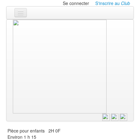
Se connecter
S'inscrire au
Club
Accueil
Les textes
À l'affiche
Les annonces
Le CLUB
Pièce pour enfants
2H 0F
Environ 1 h 15