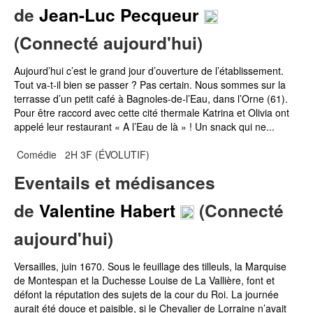
de
Jean-Luc Pecqueur
(Connecté aujourd'hui)
Aujourd’hui c’est le grand jour d’ouverture de l’établissement.
Tout va-t-il bien se passer ? Pas certain. Nous sommes sur la
terrasse d’un petit café à Bagnoles-de-l’Eau, dans l’Orne (61).
Pour être raccord avec cette cité thermale Katrina et Olivia ont
appelé leur restaurant « A l’Eau de là » ! Un snack qui ne...
Comédie
2H 3F (ÉVOLUTIF)
Eventails et médisances
de
Valentine Habert
(Connecté
aujourd'hui)
Versailles, juin 1670. Sous le feuillage des tilleuls, la Marquise
de Montespan et la Duchesse Louise de La Vallière, font et
défont la réputation des sujets de la cour du Roi. La journée
aurait été douce et paisible, si le Chevalier de Lorraine n’avait
pas été accusé du meurtre de Madame Henriette d’Angleterre,