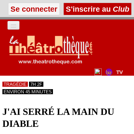
Se connecter
S'inscrire au
Club
ACCUEIL
LES TEXTES
À L'AFFICHE
TRAGÉDIE
7H 2F
LES ANNONCES
ENVIRON 45 MINUTES
LE CLUB
J'AI SERRÉ LA MAIN DU
DIABLE