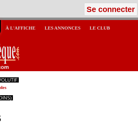
Se connecter
À L'AFFICHE
LES ANNONCES
LE CLUB
VOLUTIF
bles
OINS)
S