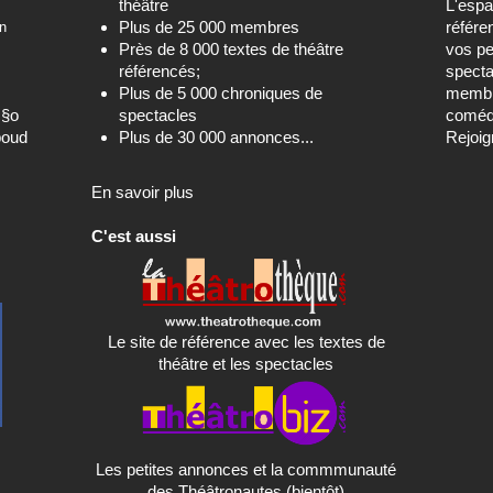
théâtre
L'esp
Plus de 25 000 membres
référe
n
Près de 8 000 textes de théâtre
vos pe
référencés;
specta
Plus de 5 000 chroniques de
membre
c§o
spectacles
comédi
boud
Plus de 30 000 annonces...
Rejoig
En savoir plus
C'est aussi
Le site de référence avec les textes de
théâtre et les spectacles
Les petites annonces et la commmunauté
des Théâtronautes (bientôt)