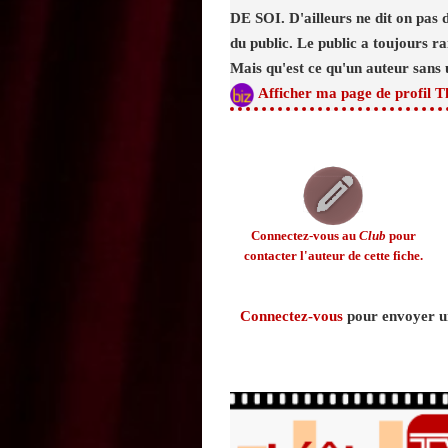
DE SOI. D'ailleurs ne dit on pas 
du public. Le public a toujours ra
Mais qu'est ce qu'un auteur sans 
Afficher ma page de profil T
Connectez-vous au
Club
pour
contacter l'auteur de cette fiche.
Connectez-vous
pour envoyer un