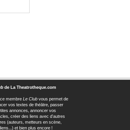
ub
de La Theatrotheque.com
ace membre
Le Club
vous permet de
ncer vos textes de théâtre, passer
tites annonces, annoncer vos
cles, créer des liens avec d'autres
s (auteurs, metteurs en scène,
ens...) et bien plus encore !
nez le Club