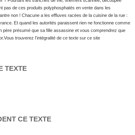
ger ? Pourtant les tranches de vie, finement scannée, découpée
ont pas de ces produits polyphosphatés en vente dans les
tre non ! Chacune a les effluves racées de la cuisine de la rue :
t rance. Et quand les autorités paraissent rien ne fonctionne comme
'un père présumé que sa fille assassine et vous comprendrez que
.Vous trouverez l'intégralité de ce texte sur ce site
E TEXTE
DENT CE TEXTE