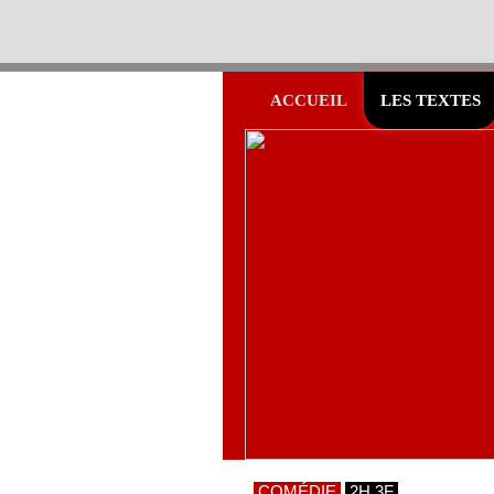
ACCUEIL
LES TEXTES
COMÉDIE
2H 3F