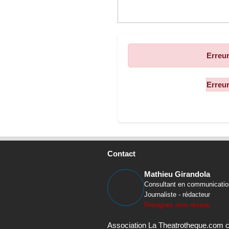
Erreur
Contact
Mathieu Girandola
Consultant en communicatio
Journaliste - rédacteur
Rejoignez mon réseau
Association La Theatrotheque.com 
Mathieu Girandola 35B rue Marc-Ri
La Closerie
69230 Saint-Genis-Laval