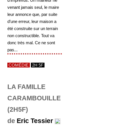
d’imprévus. Un malheur ne
venant jamais seul, le maire
leur annonce que, par suite
d’une erreur, leur maison a
été construite sur un terrain
non constructible. Tout va
donc très mal. Ce ne sont
pas...
COMÉDIE
2H 5F
LA FAMILLE
CARAMBOUILLE
(2H5F)
de
Eric Tessier