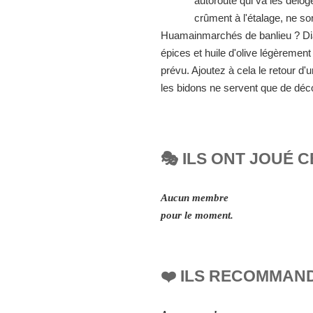
autoroute qui va les délo
crûment à l'étalage, ne s
Huamainmarchés de banlieu ? Dian
épices et huile d'olive légèremen
prévu. Ajoutez à cela le retour d
les bidons ne servent que de décor
🎭 ILS ONT JOUÉ C
Aucun membre
pour le moment.
❤️ ILS RECOMMAN