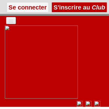
Se connecter
S'inscrire au
Club
ACCUEIL
LES TEXTES
À L'AFFICHE
LES ANNONCES
LE CLUB