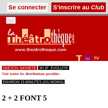
Se connecter
S'inscrire au
Club
ACCUEIL
LES TEXTES
À L'AFFICHE
SKETCH, SAYNÈTE
3H 2F ÉVOLUTIF
LES ANNONCES
Voir toutes les distributions possibles
ENVIRON 15 MINUTES (OU MOINS)
LE CLUB
2 + 2 FONT 5