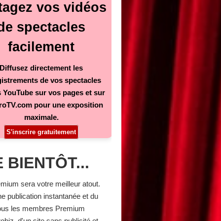
tagez vos vidéos
de spectacles
facilement
Diffusez directement les
istrements de vos spectacles
 YouTube sur vos pages et sur
roTV.com pour une exposition
maximale.
S'inscrire gratuitement
 BIENTÔT...
emium sera votre meilleur atout.
ne publication instantanée et du
 Tous les membres Premium
iz, d'un site sans publicité et