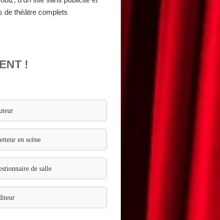
s de théâtre complets
ENT !
uteur
tteur en scène
stionnaire de salle
iteur