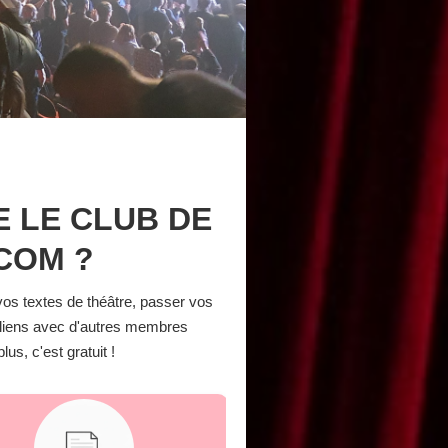
 LE CLUB DE
COM ?
os textes de théâtre, passer vos
 liens avec d'autres membres
us, c'est gratuit !